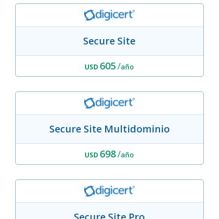
dispositivos inalámbricos y móviles o
configuraciones específicas.
SHA2 ya está incluido en todos los
certificados emitidos desde 2014.
Secure Site
605
/
USD
año
Secure Site Multidominio
698
/
USD
año
Secure Site Pro