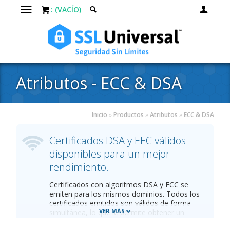
: (VACÍO)
Atributos - ECC & DSA
Inicio
»
Productos
»
Atributos
»
ECC & DSA
Certificados DSA y EEC válidos
disponibles para un mejor
rendimiento.
Certificados con algoritmos DSA y ECC se
emiten para los mismos dominios. Todos los
certificados emitidos son válidos de forma
VER MÁS
simultánea, lo que le permite obtener un
mejor desempeño en la implementación de