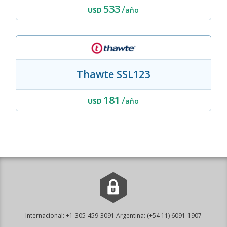
533
/
USD
año
Thawte SSL123
181
/
USD
año
Internacional:
+1-305-459-3091
Argentina:
(+54 11) 6091-1907